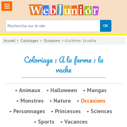
≡
Accueil
>
Coloriages
>
Occasions
> A la ferme : la vache
Coloriage : A la ferme : la
vache
Animaux
Halloween
Mangas
Monstres
Nature
Occasions
Personnages
Princesses
Sciences
Sports
Vacances