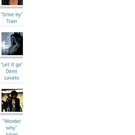
"Drive by"
Train
"Let it go"
Demi
Lovato
"Wonder
why"
Julian