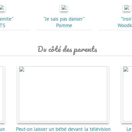
amite"
"Je sais pas danser"
"Iron
TS
Pomme
Woodk
Du côté des parents
'un
Peut-on laisser un bébé devant la télévision
Le