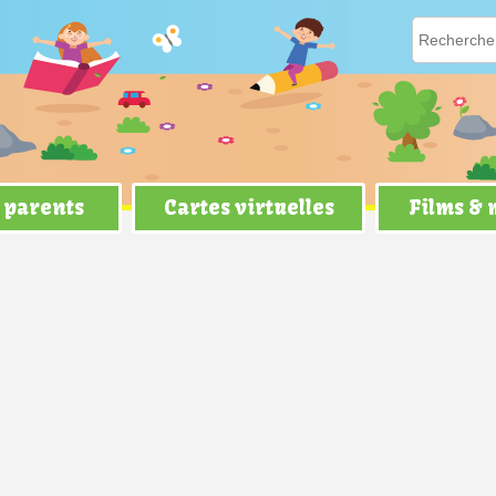
 parents
Cartes virtuelles
Films &
guerrière