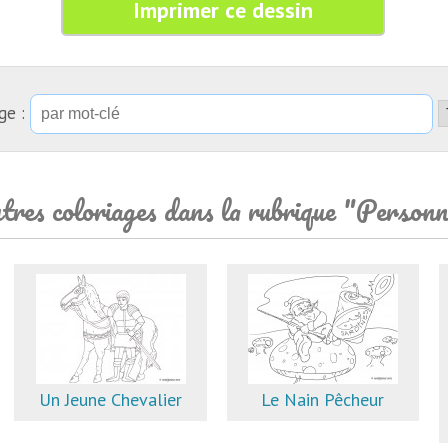
Imprimer ce dessin
ge :
tres coloriages dans la rubrique "Person
Un Jeune Chevalier
Le Nain Pêcheur