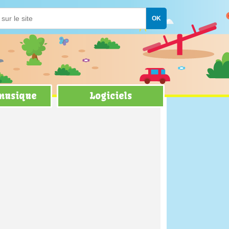
 musique
Logiciels