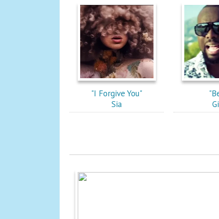
"I Forgive You"
"B
Sia
G