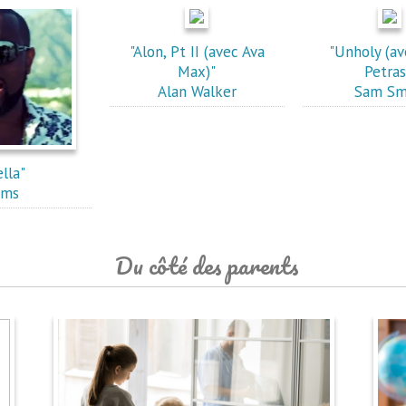
"Alon, Pt II (avec Ava
"Unholy (a
Max)"
Petras
Alan Walker
Sam Sm
ella"
ims
Du côté des parents