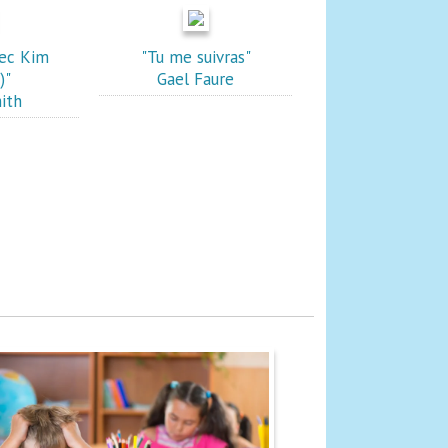
vec Kim
"Tu me suivras"
)"
Gael Faure
ith