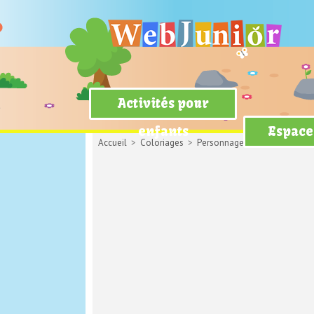
Activités pour
enfants
Espace
Accueil
>
Coloriages
>
Personnages
> La petite fée 