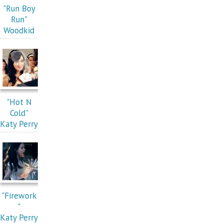
"Run Boy
Run"
Woodkid
"Hot N
Cold"
Katy Perry
"Firework
"
Katy Perry