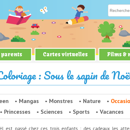
 parents
Cartes virtuelles
Films &
e Noël
Coloriage : Sous le sapin de Noë
een
Mangas
Monstres
Nature
Occasi
Princesses
Sciences
Sports
Vacances
l est passé chez ces trois enfants : des cadeaux les atte