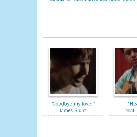
"Goodbye my lover"
"He
James Blunt
Nial