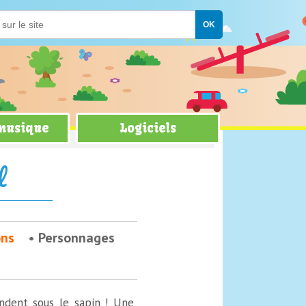
 musique
Logiciels
l
ons
Personnages
ndent sous le sapin ! Une