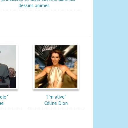
dessins animés
joie"
"I'm alive"
ae
Céline Dion