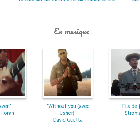
En musique
aven"
"Without you (avec
"Fils de 
l Horan
Usher)"
Strom
David Guetta