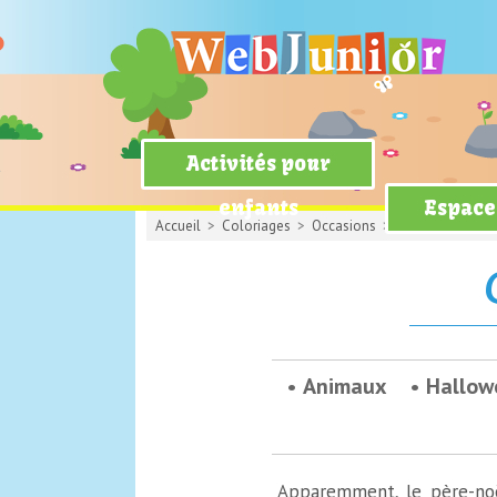
Activités pour
enfants
Espace
Accueil
>
Coloriages
>
Occasions
> Sous le sapin d
Animaux
Hallow
Apparemment, le père-noë