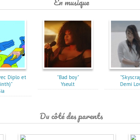
En musique
vec Diplo et
"Bad boy"
"Skyscra
inth)"
Yseult
Demi Lo
Sia
Du côté des parents