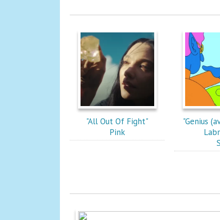
"All Out Of Fight"
"Genius (a
Pink
Labr