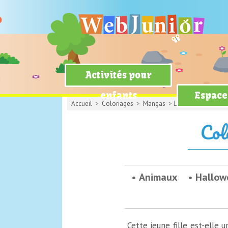
Activités pour
enfants
Espace
Accueil
>
Coloriages
>
Mangas
> La petite sorcière d
Col
Animaux
Hallow
Cette jeune fille est-elle 