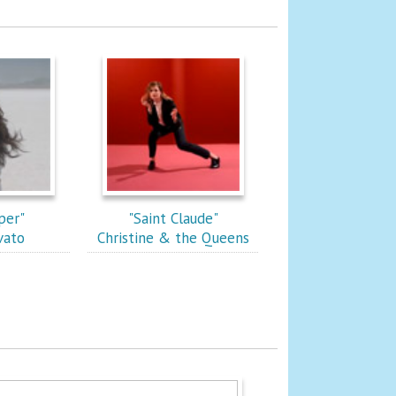
per"
"Saint Claude"
vato
Christine & the Queens