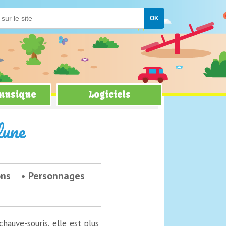
 musique
Logiciels
lune
ons
Personnages
chauve-souris, elle est plus