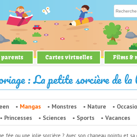
 parents
Cartes virtuelles
Films &
e la lune
oriage : La petite sorcière de la 
een
Mangas
Monstres
Nature
Occasi
Princesses
Sciences
Sports
Vacances
une fée ou une jolie sorcière ? Avec son chapeau pointu et sa 