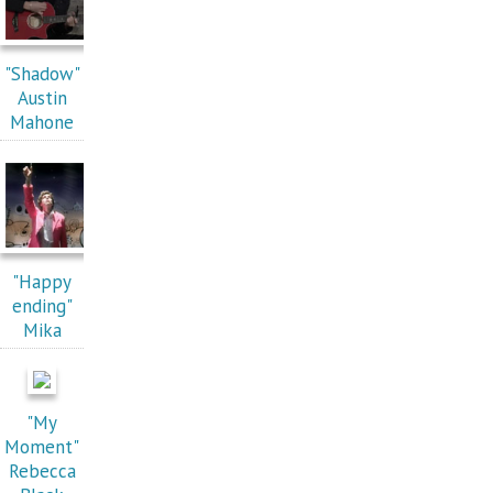
"Shadow"
Austin
Mahone
"Happy
ending"
Mika
"My
Moment"
Rebecca