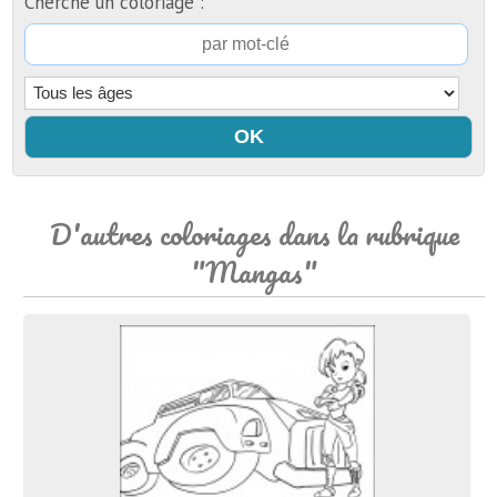
Cherche un coloriage :
D'autres coloriages dans la rubrique
"Mangas"