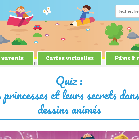
 parents
Cartes virtuelles
Films &
secrets dans les dessins animés
Quiz :
 princesses et leurs secrets dans
dessins animés