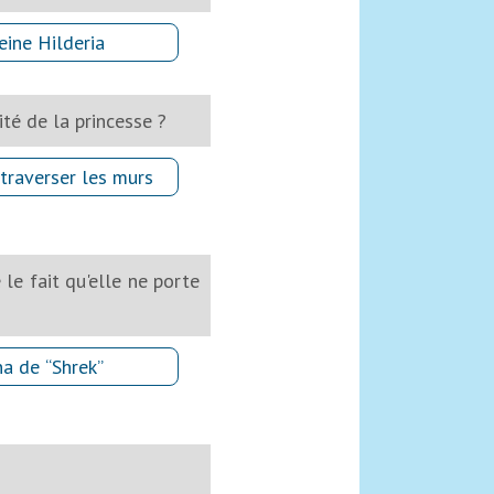
eine Hilderia
ité de la princesse ?
 traverser les murs
e fait qu'elle ne porte
na de “Shrek”