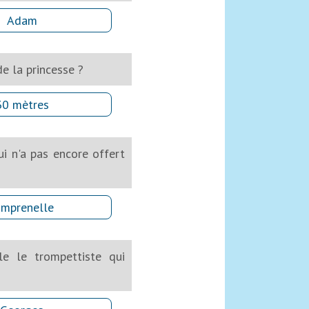
Adam
e la princesse ?
30 mètres
i n'a pas encore offert
imprenelle
le le trompettiste qui