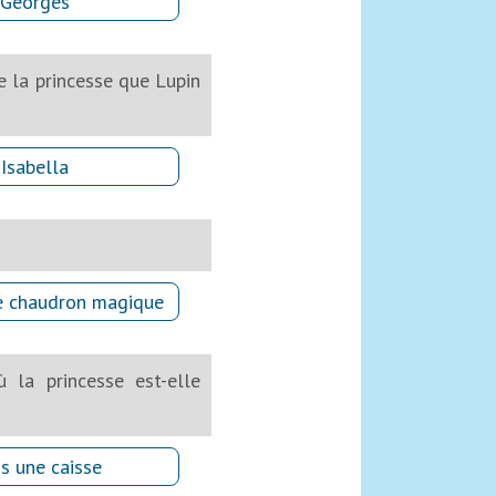
Georges
e la princesse que Lupin
Isabella
e chaudron magique
 la princesse est-elle
s une caisse