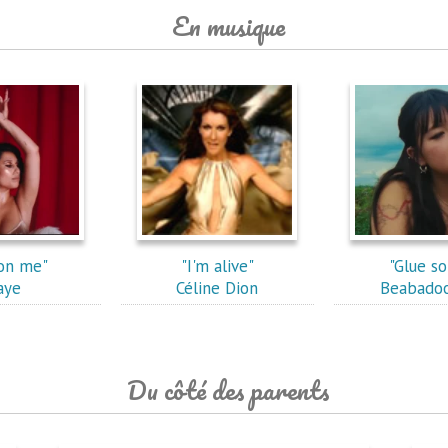
En musique
 on me"
"I'm alive"
"Glue s
aye
Céline Dion
Beabado
Du côté des parents