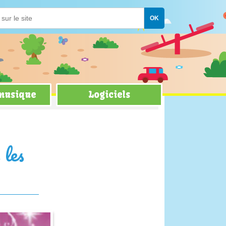
 musique
Logiciels
 les