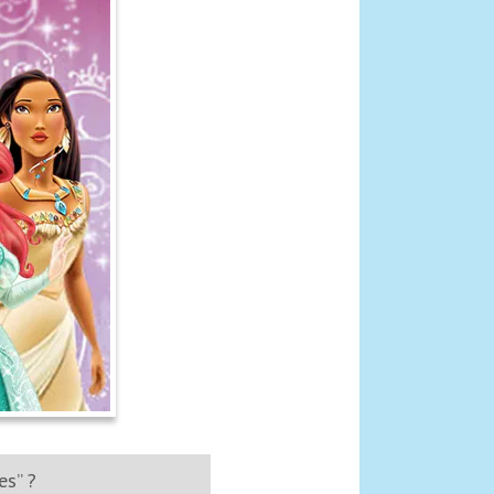
es” ?