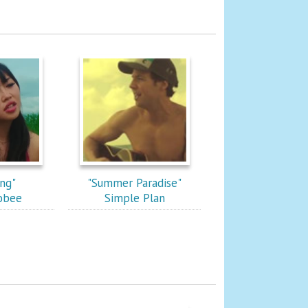
ong"
"Summer Paradise"
obee
Simple Plan