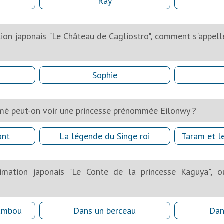
Ray
tion japonais "Le Château de Cagliostro", comment s'appell
Sophie
imé peut-on voir une princesse prénommée Eilonwy ?
ant
La légende du Singe roi
Taram et l
imation japonais "Le Conte de la princesse Kaguya", où
bambou
Dans un berceau
Dan