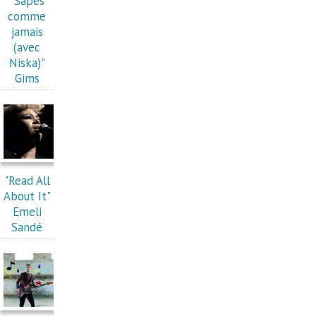
"Sapés
comme
jamais
(avec
Niska)"
Gims
"Read All
About It"
Emeli
Sandé