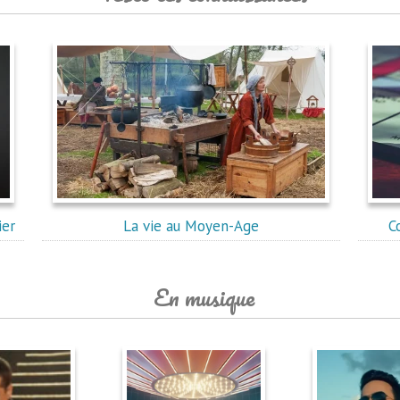
ier
La vie au Moyen-Age
C
En musique