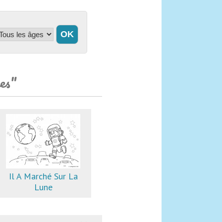
ces"
Il A Marché Sur La
Lune