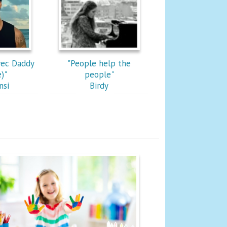
vec Daddy
"People help the
)"
people"
nsi
Birdy