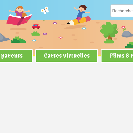
 parents
Cartes virtuelles
Films &
f