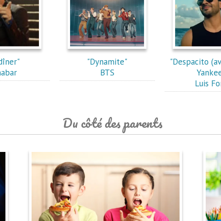
dîner"
"Dynamite"
"Despacito (a
abar
BTS
Yankee
Luis Fo
Du côté des parents