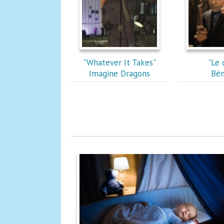
"Whatever It Takes"
"Le 
Imagine Dragons
Bén