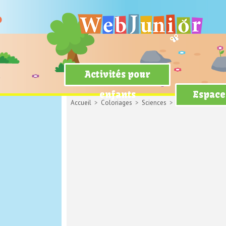
Activités pour
enfants
Espace
Accueil
>
Coloriages
>
Sciences
> Le système digesti