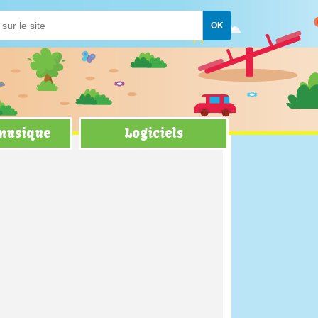
 musique
Logiciels