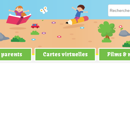
 parents
Cartes virtuelles
Films &
et Saturne