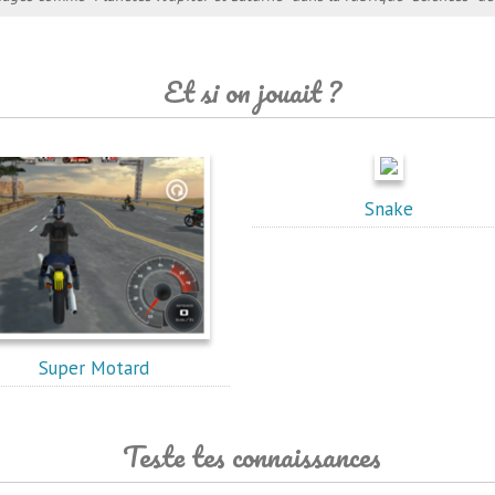
Et si on jouait ?
Snake
Super Motard
Teste tes connaissances