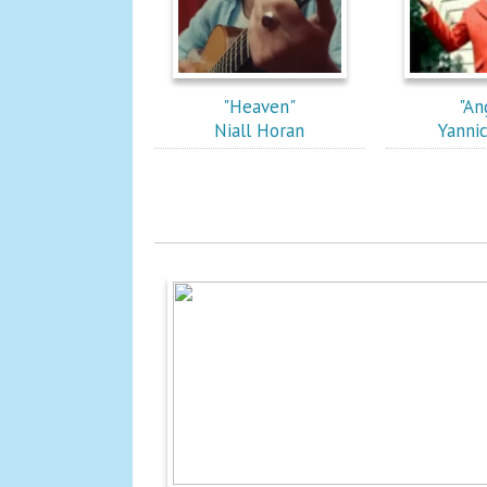
"Heaven"
"An
Niall Horan
Yanni