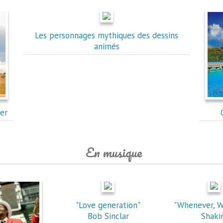
Les personnages mythiques des dessins
animés
er
En musique
"Love generation"
"Whenever, W
Bob Sinclar
Shaki