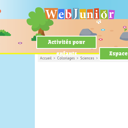
Activités pour
enfants
Espace
Accueil
>
Coloriages
>
Sciences
> Planètes : Jupiter 