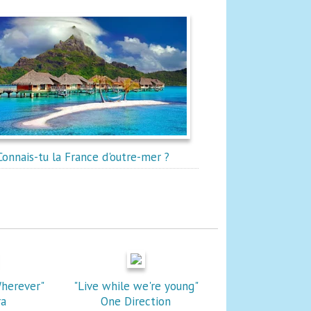
Connais-tu la France d'outre-mer ?
herever"
"Live while we're young"
ra
One Direction