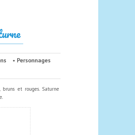
turne
ons
Personnages
, bruns et rouges. Saturne
e.