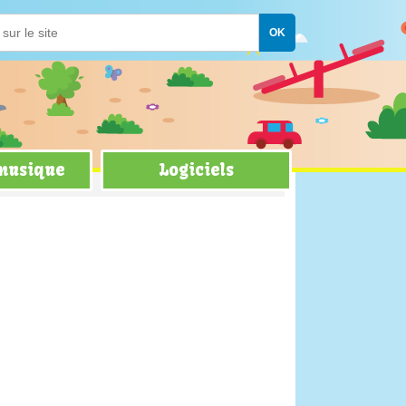
 musique
Logiciels