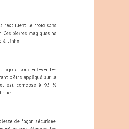
s restituent le froid sans
on. Ces pierres magiques ne
à l'infini.
et rigolo pour enlever les
ant d'être appliqué sur la
e gel est composé à 95 %
tique.
ette de façon sécurisée.
épuré et très élégant, les