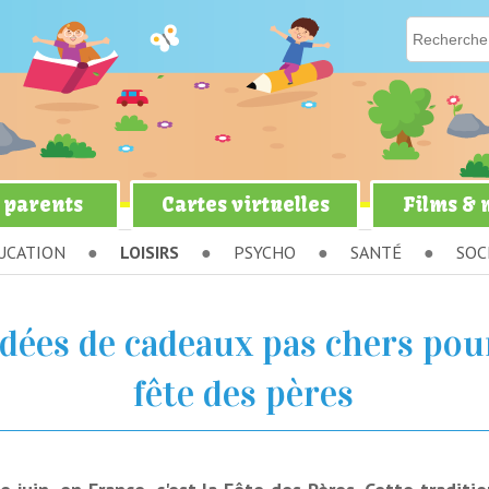
 parents
Cartes virtuelles
Films &
UCATION
LOISIRS
PSYCHO
SANTÉ
SOC
idées de cadeaux pas chers pou
fête des pères