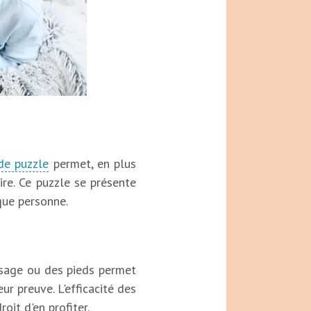
de puzzle
permet, en plus
re. Ce puzzle se présente
que personne.
visage ou des pieds permet
ur preuve. L'efficacité des
oit d'en profiter.