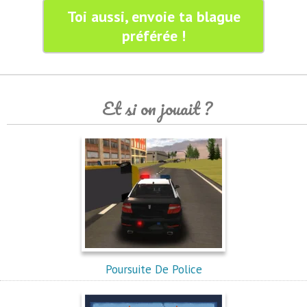
Toi aussi, envoie ta blague
préférée !
Et si on jouait ?
Poursuite De Police