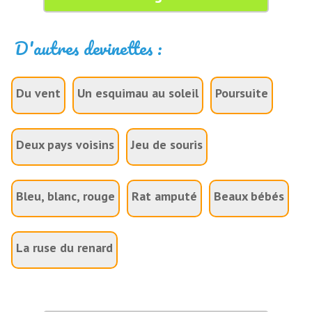
D'autres devinettes :
Du vent
Un esquimau au soleil
Poursuite
Deux pays voisins
Jeu de souris
Bleu, blanc, rouge
Rat amputé
Beaux bébés
La ruse du renard