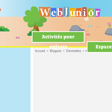
Activités pour
enfants
Espace
Accueil
>
Blagues
>
Devinettes
> Animaux anciens