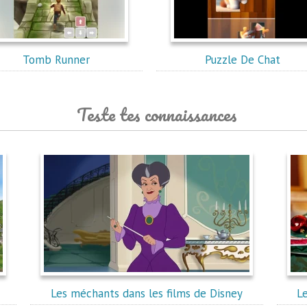
Tomb Runner
Puzzle De Chat
Teste tes connaissances
Les méchants dans les films de Disney
Le