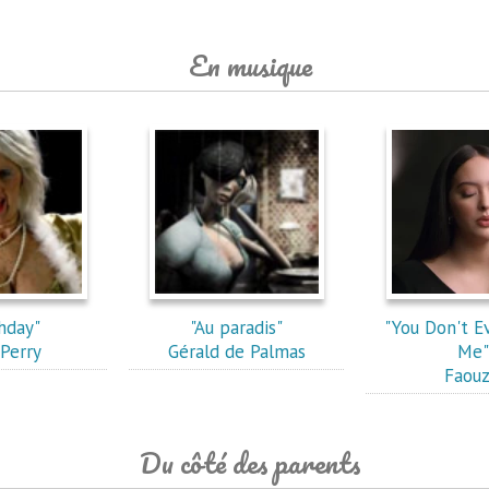
En musique
hday"
"Au paradis"
"You Don't 
Perry
Gérald de Palmas
Me"
Faouz
Du côté des parents