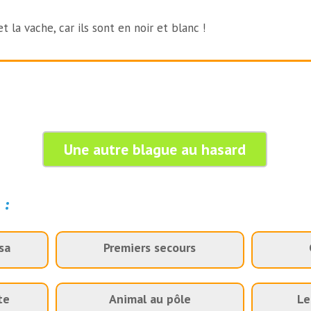
t la vache, car ils sont en noir et blanc !
Une autre blague au hasard
 :
sa
Premiers secours
te
Animal au pôle
Le