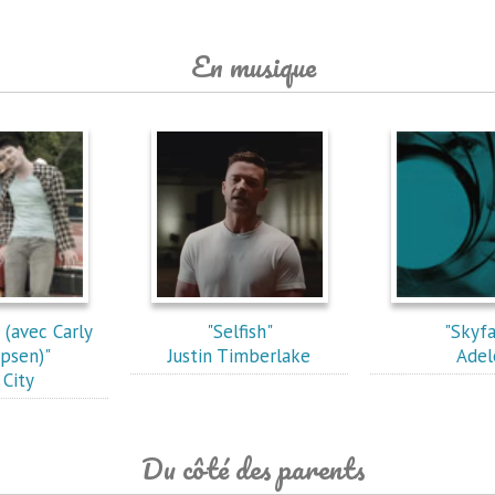
En musique
(avec Carly
"Selfish"
"Skyfa
psen)"
Justin Timberlake
Adel
City
Du côté des parents