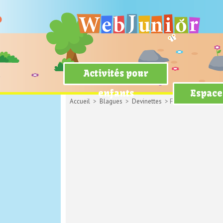
Activités pour
enfants
Espace
Accueil
>
Blagues
>
Devinettes
> Fierté bretonne