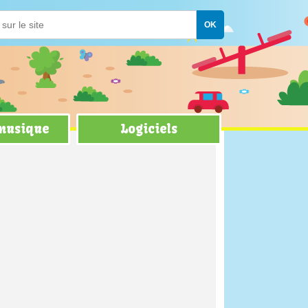
 musique
Logiciels