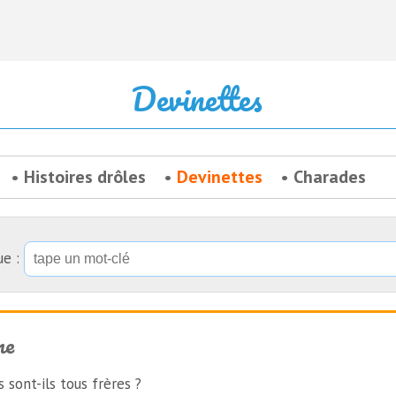
Devinettes
Histoires drôles
Devinettes
Charades
ue :
ne
 sont-ils tous frères ?