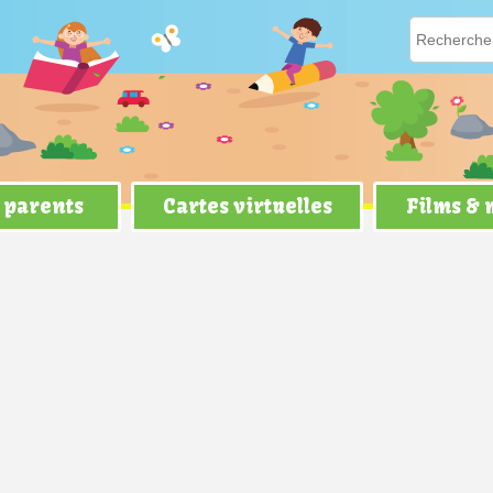
 parents
Cartes virtuelles
Films &