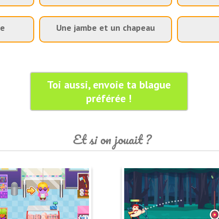
pe
Une jambe et un chapeau
Toi aussi, envoie ta blague
préférée !
Et si on jouait ?