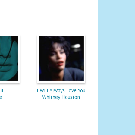
ll"
"I Will Always Love You"
e
Whitney Houston