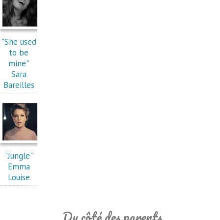
"She used
to be
mine"
Sara
Bareilles
"Jungle"
Emma
Louise
Du côté des parents