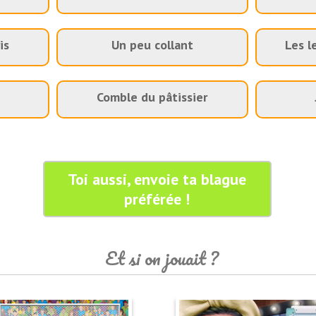
is
Un peu collant
Les l
Comble du pâtissier
Toi aussi, envoie ta blague
préférée !
Et si on jouait ?