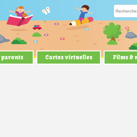
 parents
Cartes virtuelles
Films &
 de Tezacte