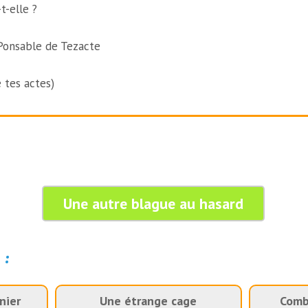
t-elle ?
Ponsable de Tezacte
 tes actes)
Une autre blague au hasard
 :
nier
Une étrange cage
Comb