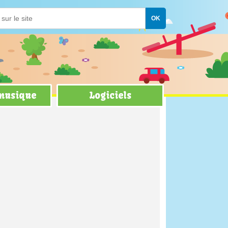
 musique
Logiciels