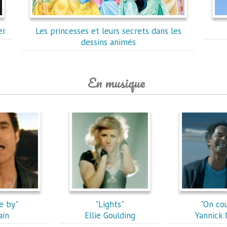
er
Les princesses et leurs secrets dans les
dessins animés
En musique
e by"
"Lights"
"On co
ain
Ellie Goulding
Yannick