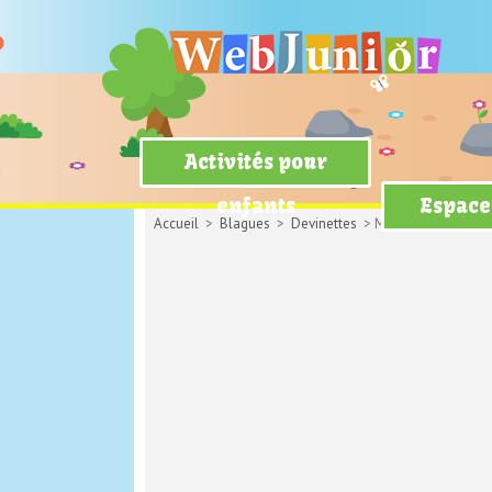
Activités pour
enfants
Espace
Accueil
>
Blagues
>
Devinettes
> M et Mme Ponsable