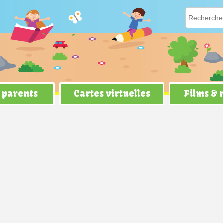
 parents
Cartes virtuelles
Films &