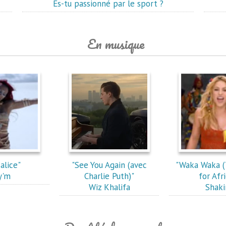
Es-tu passionné par le sport ?
En musique
alice"
"See You Again (avec
"Waka Waka (
y'm
Charlie Puth)"
for Afri
Wiz Khalifa
Shaki