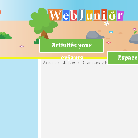
Activités pour
enfants
Espace
Accueil
>
Blagues
>
Devinettes
> M et Mme Touille