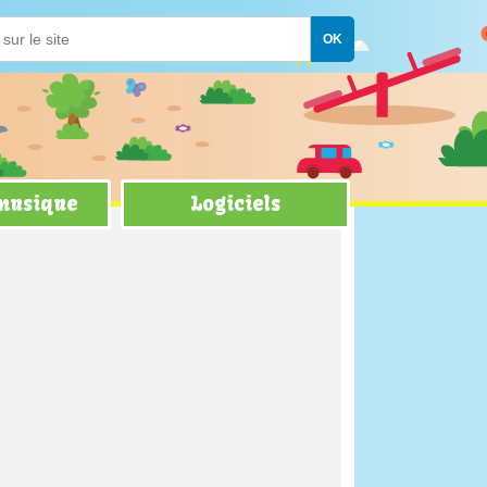
 musique
Logiciels