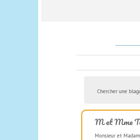
Chercher une blag
M et Mme To
Monsieur et Madame 