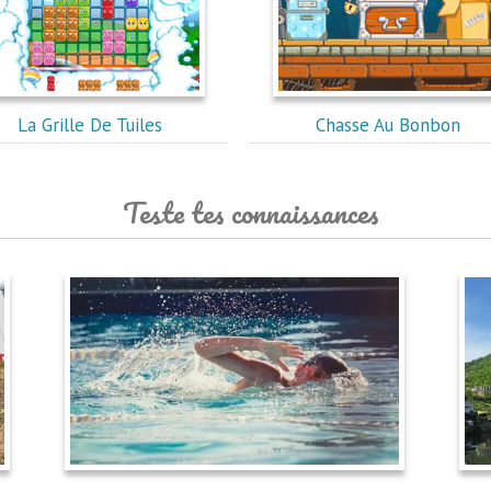
La Grille De Tuiles
Chasse Au Bonbon
Teste tes connaissances