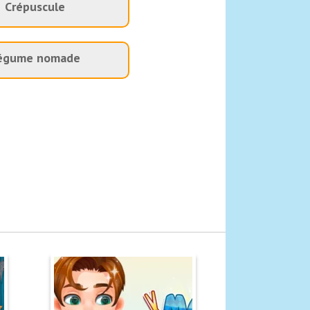
Crépuscule
égume nomade