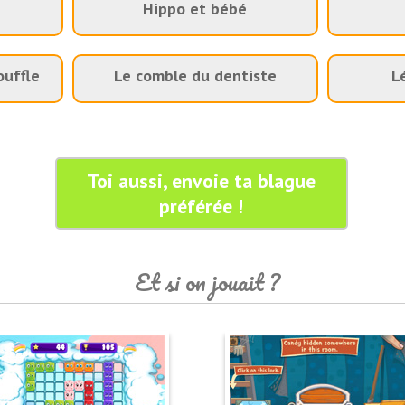
Hippo et bébé
ouffle
Le comble du dentiste
L
Toi aussi, envoie ta blague
préférée !
Et si on jouait ?