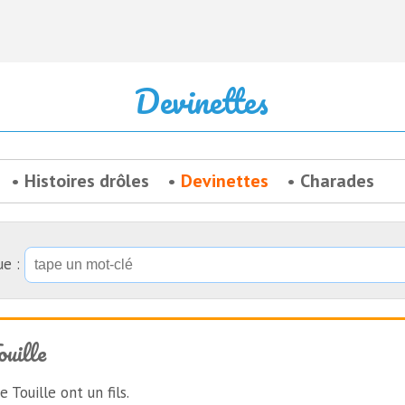
Devinettes
Histoires drôles
Devinettes
Charades
ue :
uille
Touille ont un fils.