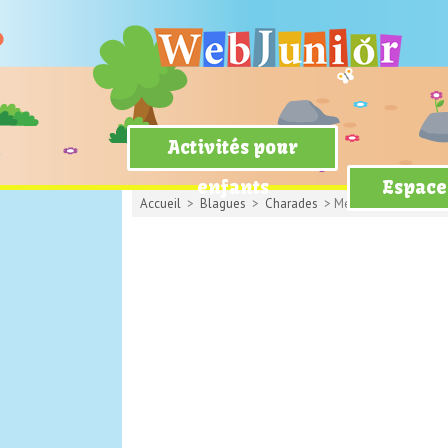
Activités pour
enfants
Espace
Accueil
>
Blagues
>
Charades
> Ménage