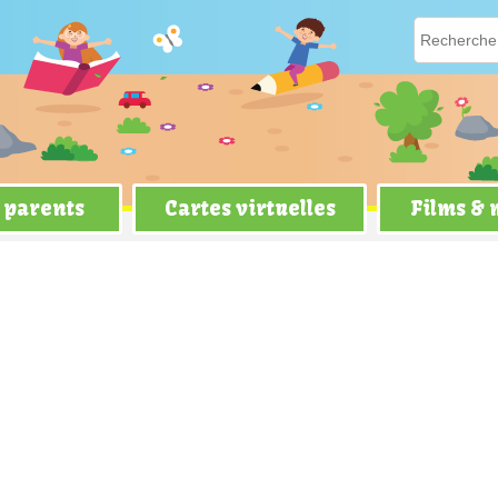
 parents
Cartes virtuelles
Films &