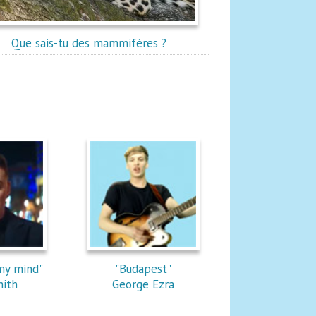
Que sais-tu des mammifères ?
my mind"
"Budapest"
ith
George Ezra