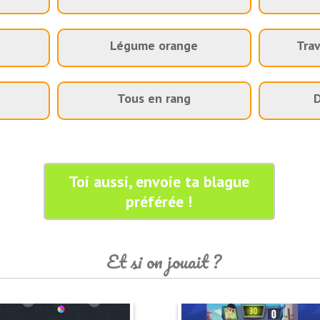
Légume orange
Trav
Tous en rang
D
Toi aussi, envoie ta blague
préférée !
Et si on jouait ?