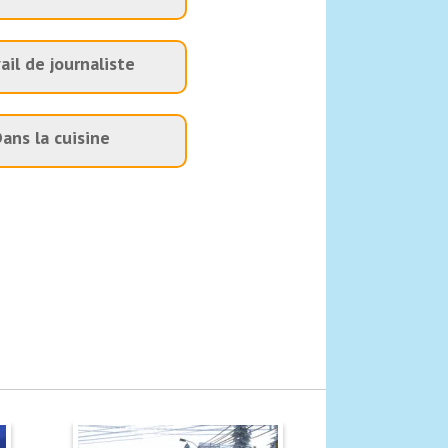
ail de journaliste
ans la cuisine