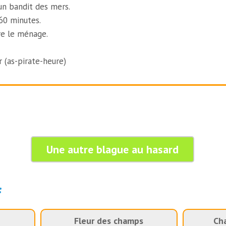
n bandit des mers.
60 minutes.
re le ménage.
r (as-pirate-heure)
Une autre blague au hasard
:
Fleur des champs
Ch