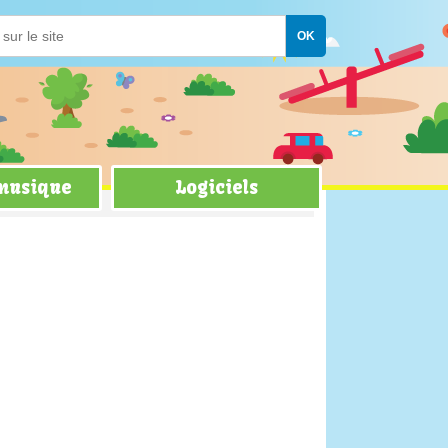
 musique
Logiciels