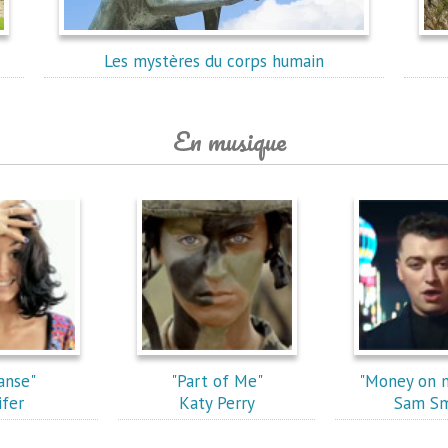
Les mystères du corps humain
En musique
anse"
"Part of Me"
"Money on 
ifer
Katy Perry
Sam Sm