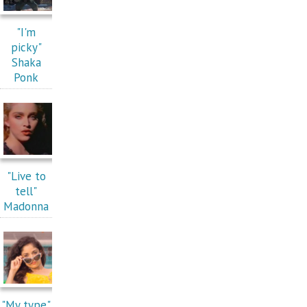
"I'm
picky"
Shaka
Ponk
"Live to
tell"
Madonna
"My type"