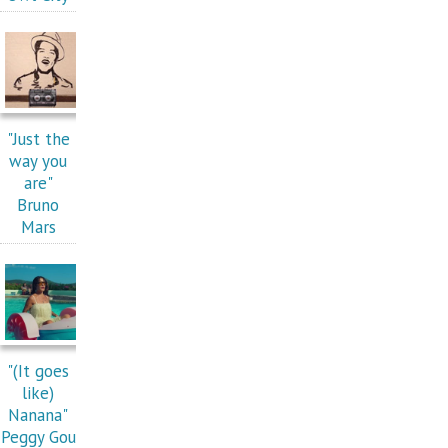
"Just the
way you
are"
Bruno
Mars
"(It goes
like)
Nanana"
Peggy Gou