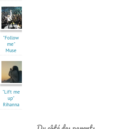
"Follow
me"
Muse
"Lift me
up"
Rihanna
Du côté des parents