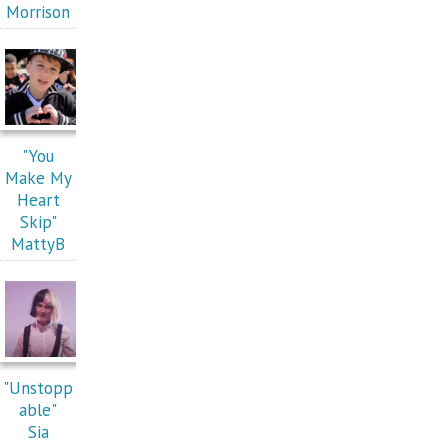
Morrison
"You
Make My
Heart
Skip"
MattyB
"Unstopp
able"
Sia