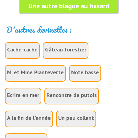
Une autre blague au hasard
D'autres devinettes :
Cache-cache
Gâteau forestier
M. et Mme Planteverte
Note basse
Ecrire en mer
Rencontre de putois
A la fin de l'année
Un peu collant