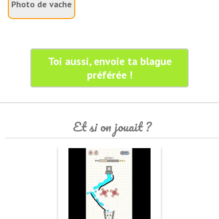
Photo de vache
Toi aussi, envoie ta blague
préférée !
Et si on jouait ?