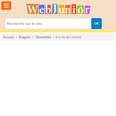
≡
Accueil
>
Blagues
>
Devinettes
> A la fin de l'année