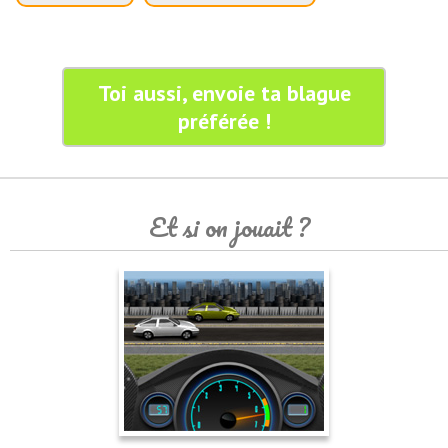
Toi aussi, envoie ta blague
préférée !
Et si on jouait ?