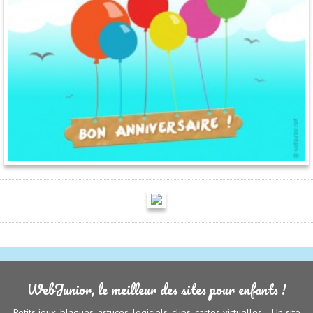
WebJunior, le meilleur des sites pour enfants !
Petits jeux, blagues, astuces, logiciels, clips, cartes virtuelles... Un site