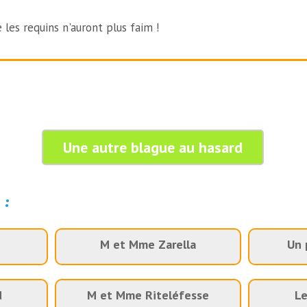
les requins n'auront plus faim !
Une autre blague au hasard
 :
M et Mme Zarella
Un 
d
M et Mme Riteléfesse
Le