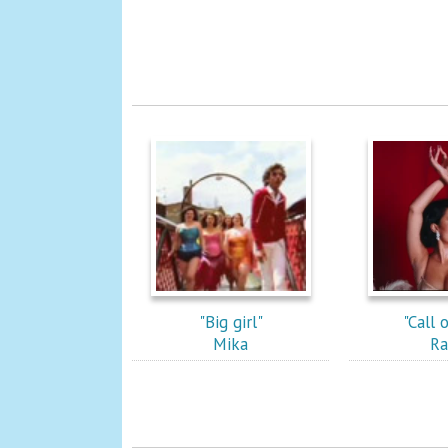
"Big girl"
"Call 
Mika
Ra