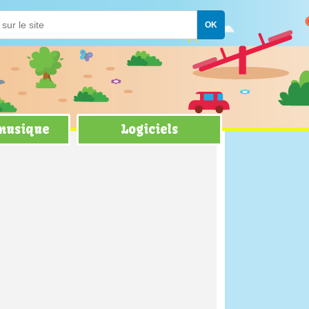
 musique
Logiciels