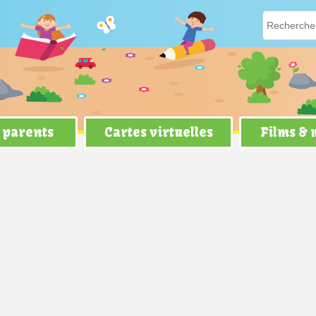
 parents
Cartes virtuelles
Films &