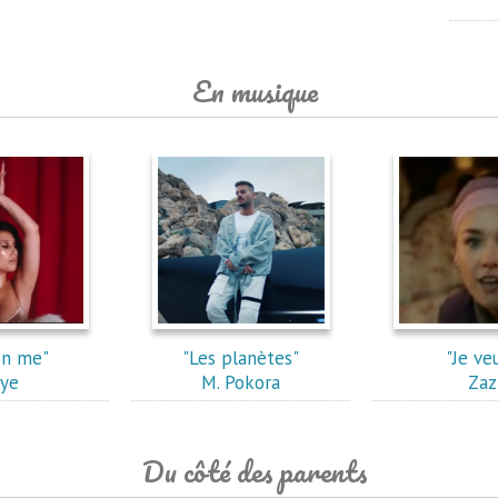
En musique
on me"
"Les planètes"
"Je ve
ye
M. Pokora
Zaz
Du côté des parents