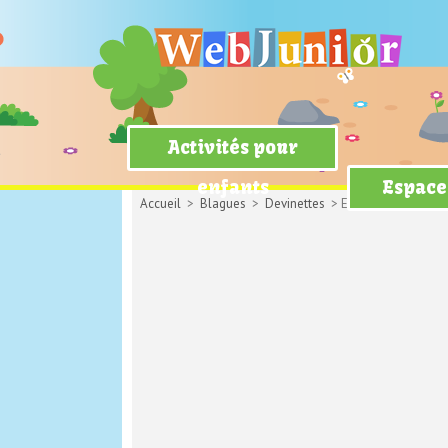
Activités pour
enfants
Espace
Accueil
>
Blagues
>
Devinettes
> En cas de naufrage