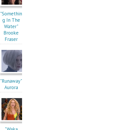
"Somethin
g In The
Water"
Brooke
Fraser
"Runaway"
Aurora
"Waka