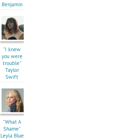
Benjamin
"I knew
you were
trouble"
Taylor
Swift
"What A
Shame"
Leyla Blue