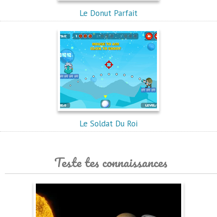
Le Donut Parfait
Le Soldat Du Roi
Teste tes connaissances