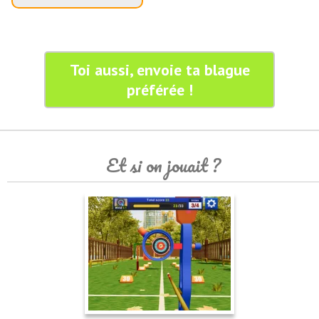
Toi aussi, envoie ta blague
préférée !
Et si on jouait ?