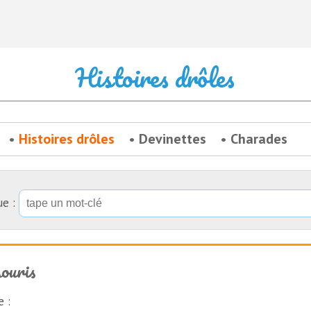
Histoires drôles
Histoires drôles
Devinettes
Charades
ue :
souris
 :