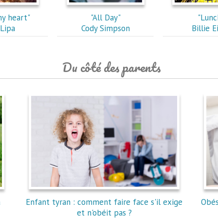
y heart"
"All Day"
"Lunc
Lipa
Cody Simpson
Billie E
Du côté des parents
à
Enfant tyran : comment faire face s'il exige
Obés
et n'obéit pas ?