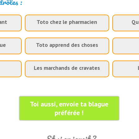
drôles :
ant
Toto chez le pharmacien
Qu
que
Toto apprend des choses
Les marchands de cravates
Toi aussi, envoie ta blague
préférée !
Et si on jouait ?