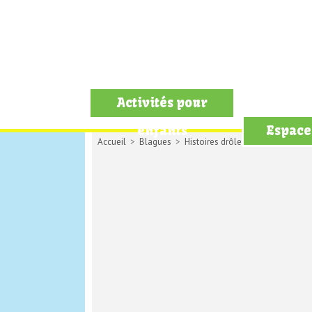
Activités pour
enfants
Espace
Accueil
>
Blagues
>
Histoires drôles
> Le chat et la s