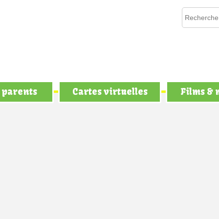
 parents
Cartes virtuelles
Films &
ouris