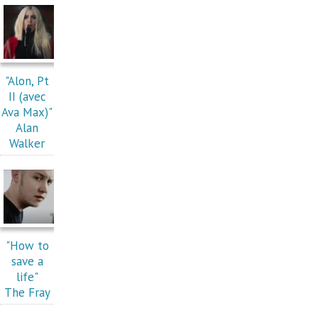
"Alon, Pt
II (avec
Ava Max)"
Alan
Walker
"How to
save a
life"
The Fray