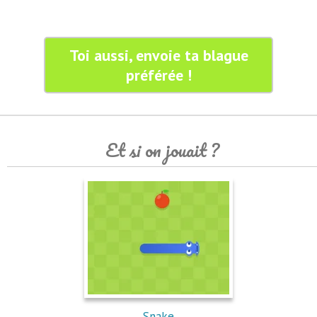
Toi aussi, envoie ta blague
préférée !
Et si on jouait ?
Snake