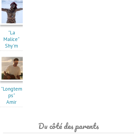
"La
Malice"
Shy'm
"Longtem
ps"
Amir
Du côté des parents