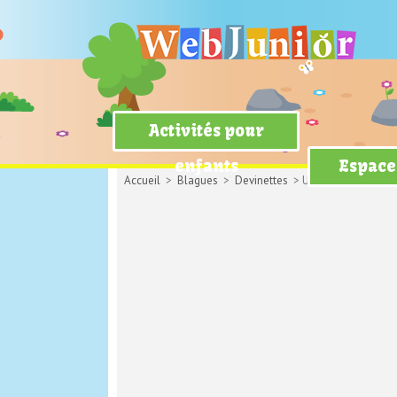
Activités pour
enfants
Espace
Accueil
>
Blagues
>
Devinettes
> Un éléphant dans u