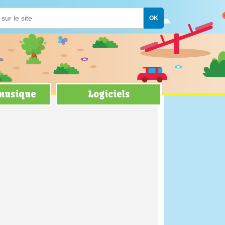
 musique
Logiciels