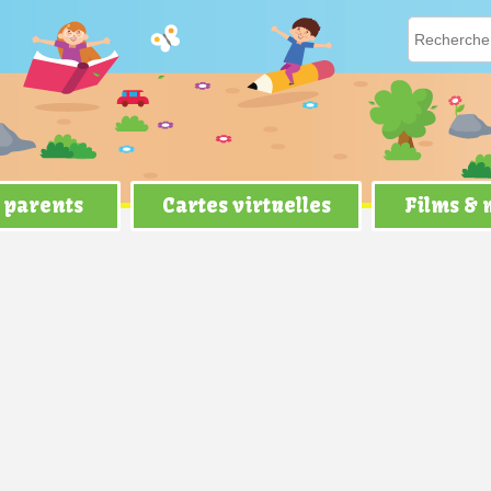
 parents
Cartes virtuelles
Films &
n bar