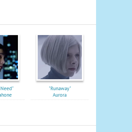
r Need"
"Runaway"
ahone
Aurora