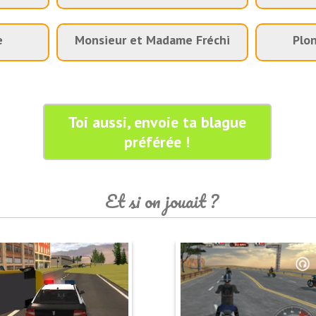
e
Monsieur et Madame Fréchi
Plo
Toi aussi, envoie ta blague
préférée !
Et si on jouait ?