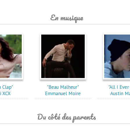
En musique
 Clap"
"Beau Malheur"
"All I Eve
i XCX
Emmanuel Moire
Austin M
Du côté des parents