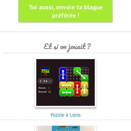
Toi aussi, envoie ta blague
préférée !
Et si on jouait ?
Puzzle à Liens