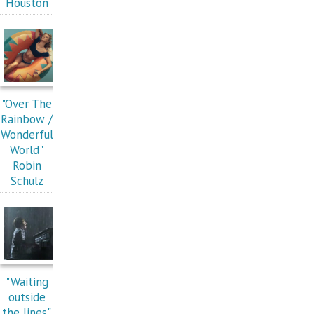
Houston
"Over The
Rainbow /
Wonderful
World"
Robin
Schulz
"Waiting
outside
the lines"