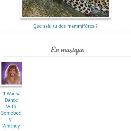
Que sais-tu des mammifères ?
En musique
"I Wanna
Dance
With
Somebod
y"
Whitney