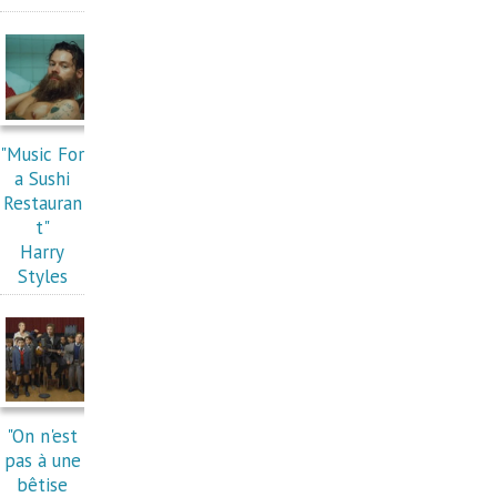
"Music For
a Sushi
Restauran
t"
Harry
Styles
"On n'est
pas à une
bêtise