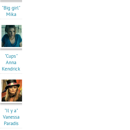
"Big girl"
Mika
"Cups"
Anna
Kendrick
"Il y a"
Vanessa
Paradis