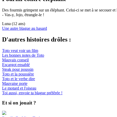
Des fourmis grimpent sur un éléphant. Celui-ci se met à se secouer et le
- Vas-y, Jojo, étrangle-le !
Luna (12 ans)
Une autre blague au hasard
D'autres histoires drôles :
Toto veut voir un film
Les bonnes notes de Toto
Mauvais conseil
Escargot ensablé
Steak pour poussin
Toto et la poussière
Toto et le verbe dire
Mauvaise porte
Le motard et l'oiseau
Toi aussi, envoie ta blague préférée !
Et si on jouait ?