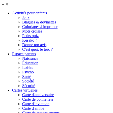
≡
✕
Activités pour enfants
Jeux
Blagues & devinettes
Coloriages à imprimer
Mots croisés
Petits quiz
Kesako ?
Donne ton avis
C'est quoi, le truc ?
Espace parents
Naissance
Éducation
Loisirs
Psycho
Santé
Société
Sécurité
Cartes virtuelles
Carte d'anniversaire
Carte de bonne fête
Carte d'invitation
Carte d'amitié
Carte de remerciements