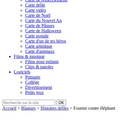
Carte drôle
Carte vidéo
Carte de Noël
Carte du Nouvel An
Carte de Pâques
Carte de Halloween
Carte postale
Carte d'un de tes héros
Carte artistique
Carte d'animaux
Films & musique
Films pour enfants
Clips & paroles
Logiciels
Primaire
Collège
Divertissement
Petits jeux
Accueil
>
Blagues
>
Histoires drôles
> Fourmi contre éléphant