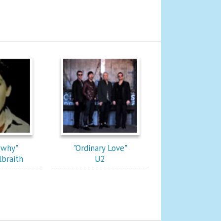
 why"
"Ordinary Love"
lbraith
U2