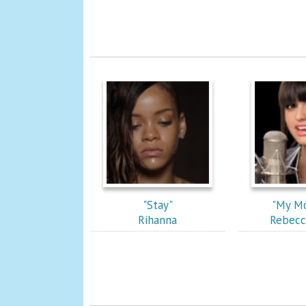
"Stay"
"My M
Rihanna
Rebecc