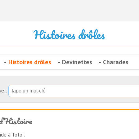
Histoires drôles
Histoires drôles
Devinettes
Charades
ue :
d'Histoire
de à Toto :