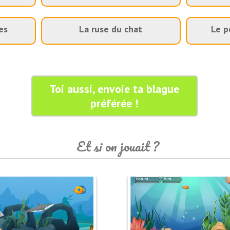
es
La ruse du chat
Le p
Toi aussi, envoie ta blague
préférée !
Et si on jouait ?