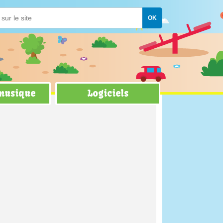
 musique
Logiciels