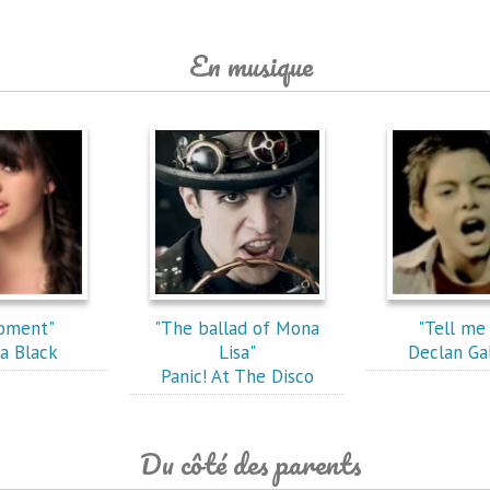
En musique
oment"
"The ballad of Mona
"Tell me
a Black
Lisa"
Declan Ga
Panic! At The Disco
Du côté des parents