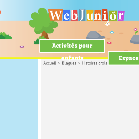
Activités pour
enfants
Espace
Accueil
>
Blagues
>
Histoires drôles
> Toto en cours 