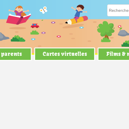
 parents
Cartes virtuelles
Films &
d'Histoire