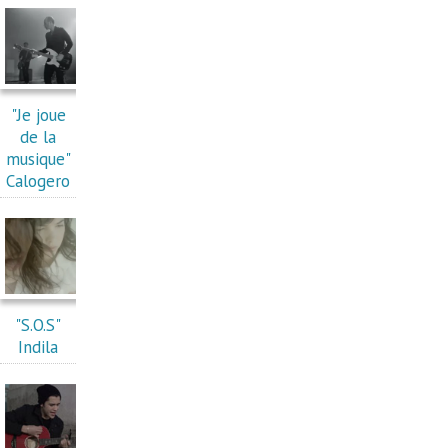
"Je joue
de la
musique"
Calogero
"S.O.S"
Indila