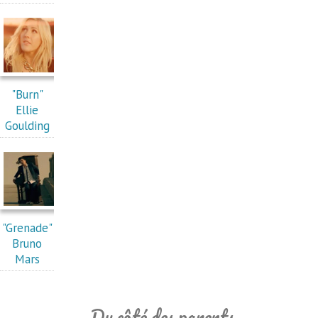
"Burn"
Ellie
Goulding
"Grenade"
Bruno
Mars
Du côté des parents