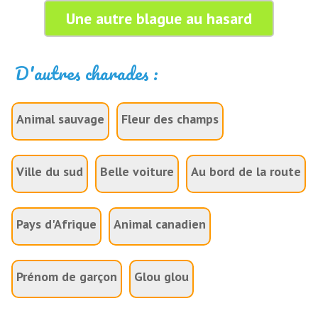
Une autre blague au hasard
D'autres charades :
Animal sauvage
Fleur des champs
Ville du sud
Belle voiture
Au bord de la route
Pays d'Afrique
Animal canadien
Prénom de garçon
Glou glou