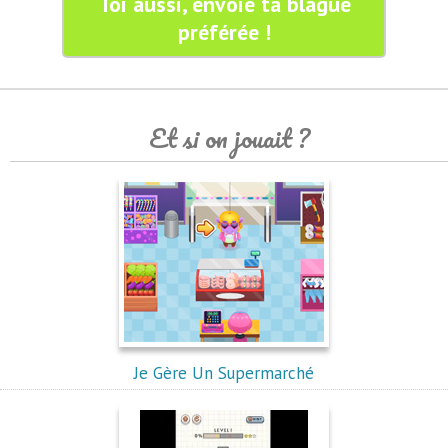
Toi aussi, envoie ta blague
préférée !
Et si on jouait ?
Je Gère Un Supermarché