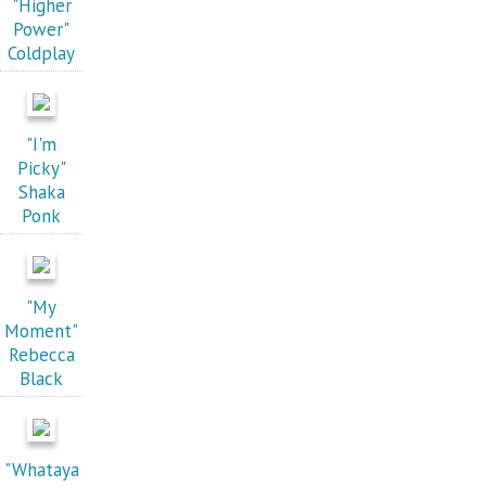
"Higher
Power"
Coldplay
"I'm
Picky"
Shaka
Ponk
"My
Moment"
Rebecca
Black
"Whataya