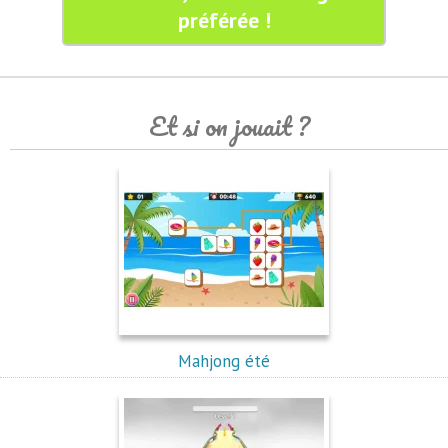
préférée !
Et si on jouait ?
Mahjong été