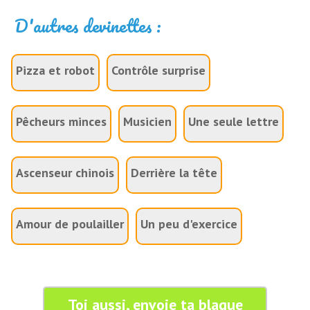
D'autres devinettes :
Pizza et robot
Contrôle surprise
Pêcheurs minces
Musicien
Une seule lettre
Ascenseur chinois
Derrière la tête
Amour de poulailler
Un peu d'exercice
Toi aussi, envoie ta blague