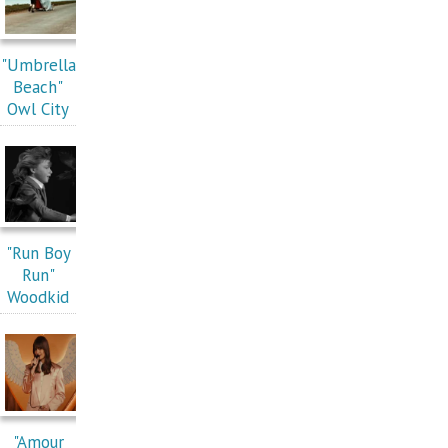
"Umbrella
Beach"
Owl City
"Run Boy
Run"
Woodkid
"Amour