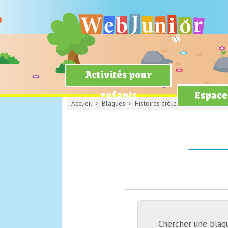
Activités pour
enfants
Espace
Accueil
>
Blagues
>
Histoires drôles
> Fous au bord d
Chercher une blag