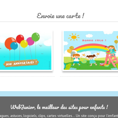
Envoie une carte !
WebJunior, le meilleur des sites pour enfants !
agues, astuces, logiciels, clips, cartes virtuelles... Un site conçu pour l'enfan