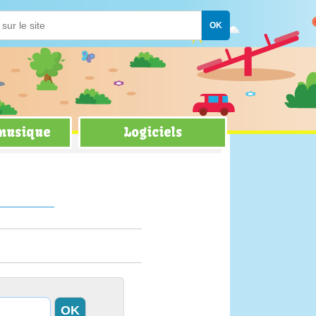
 musique
Logiciels