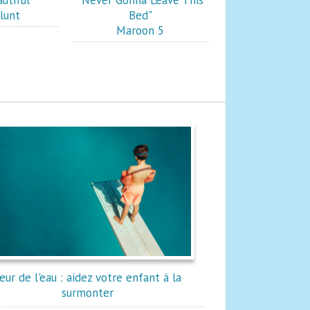
utiful"
"Never Gonna Leave This
lunt
Bed"
Maroon 5
eur de l'eau : aidez votre enfant à la
surmonter