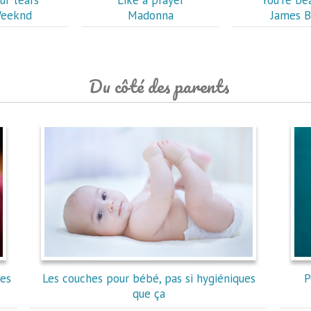
ur tears"
"Like a prayer"
"You're bea
eeknd
Madonna
James B
Du côté des parents
res
Les couches pour bébé, pas si hygiéniques
P
que ça