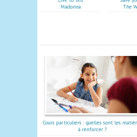
"Live to tell"
"Save yo
Madonna
The W
Cours particuliers : quelles sont les matiè
à renforcer ?