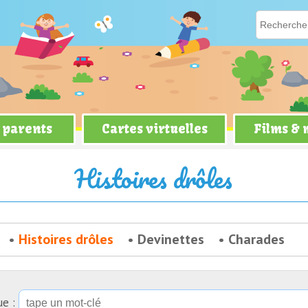
 parents
Cartes virtuelles
Films &
e la rivière
Histoires drôles
Histoires drôles
Devinettes
Charades
ue :