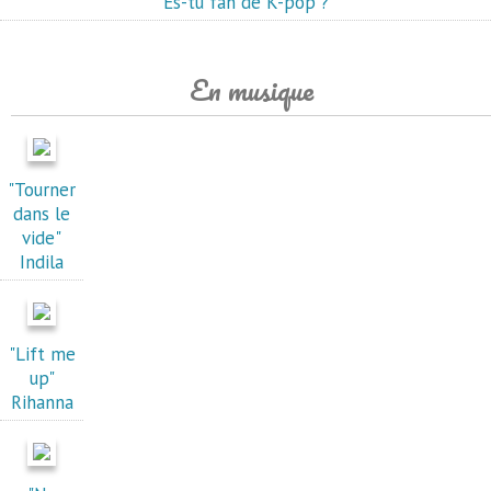
Es-tu fan de K-pop ?
En musique
"Tourner
dans le
vide"
Indila
"Lift me
up"
Rihanna