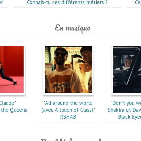
er
Connais-tu ces différents métiers ?
Ce
En musique
Claude"
"All around the world
"Don't you w
 the Queens
(avec A touch of Class)"
Shakira et Dav
R3HAB
Black Eye