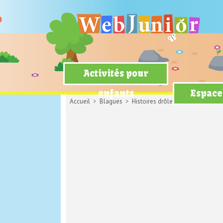
Activités pour
enfants
Espace
Accueil
>
Blagues
>
Histoires drôles
> Seul à la mai