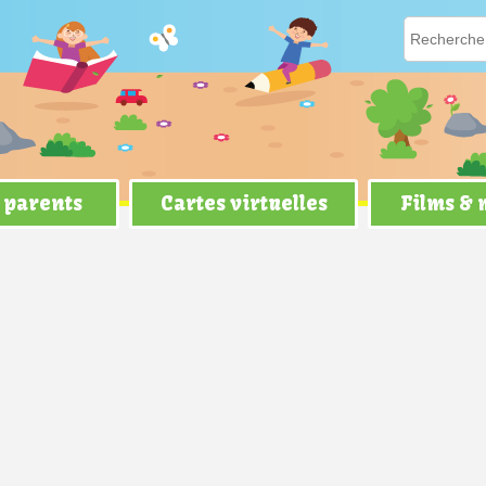
 parents
Cartes virtuelles
Films &
son