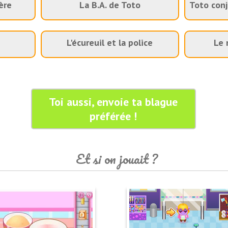
ère
La B.A. de Toto
Toto conj
L'écureuil et la police
Le 
Toi aussi, envoie ta blague
préférée !
Et si on jouait ?