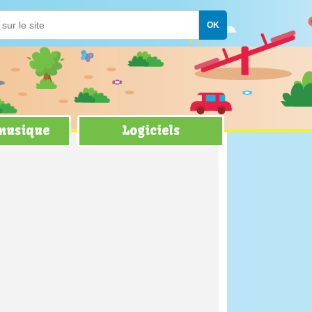
 musique
Logiciels