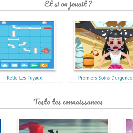
Et si on jouait ?
Relie Les Tuyaux
Premiers Soins D'urgence
Teste tes connaissances