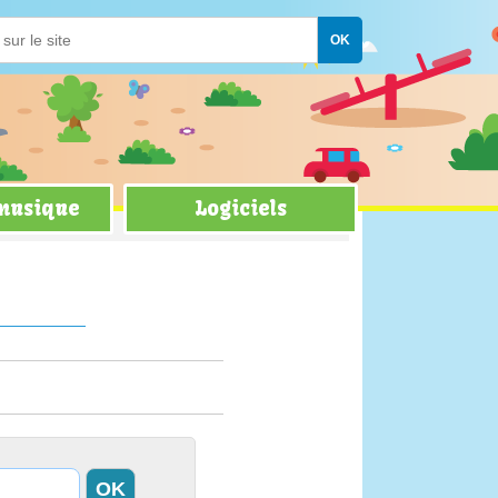
 musique
Logiciels