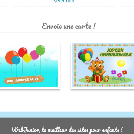
sélection
Envoie une carte !
WebJunior, le meilleur des sites pour enfants !