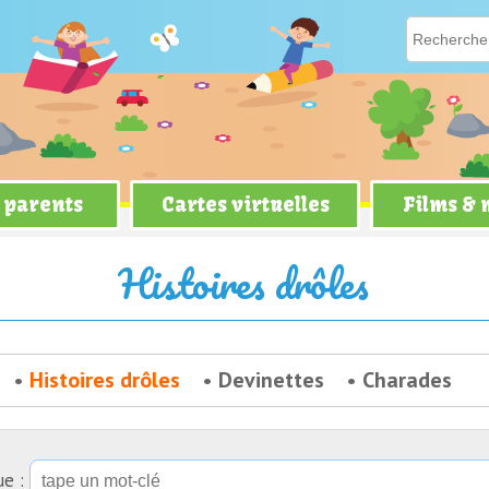
 parents
Cartes virtuelles
Films &
ces
Histoires drôles
Histoires drôles
Devinettes
Charades
ue :