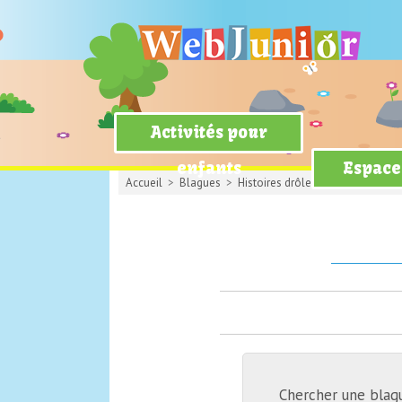
Activités pour
enfants
Espace
Accueil
>
Blagues
>
Histoires drôles
> Sorties de pu
Chercher une blag