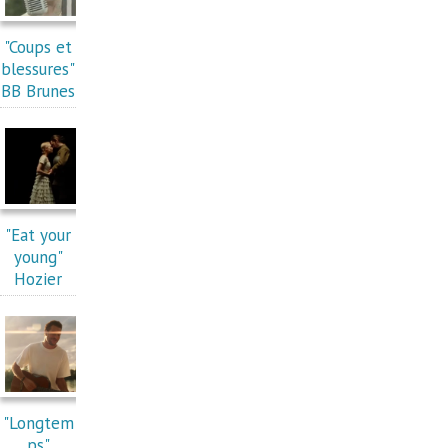
"Coups et
blessures"
BB Brunes
"Eat your
young"
Hozier
"Longtem
ps"